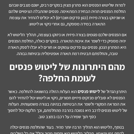
למרות שליטוש הפנסים הוא פתרון מצוין במקרים רבים, ישנם מצבים שבהם
החלפת הפנסים תהיה הבחירה המתאימה. פנסים שהתבלה הציפויים שלהם
או שניזוקו בצורה פיזית (כגון סדקים ושברים) לא יכולים להחזיר את עוצמת
התאורה במידה מספקת, גם אחרי ניקוי או ליטוש.
אם הפנסים שלכם פגומים בצורה פיזית או ניזוקו בעוצמה, תהליך הליטוש לא
יהיה מספיק כדי לשפר את איכות התאורה. במקרים כאלה, החלפת הפנסים
היא הפתרון הנכון. פנסים עם סדקים עמוקים או חורים לא יוכלו לספק תאורה
טובה, והחלפתם תבטיח רמת תאורה אופטימלית ובטיחות גבוהה.
מהם היתרונות של ליטוש פנסים
לעומת החלפה?
היתרון הגדול של
ליטוש פנסים
הוא העלות הזולה בהשוואה להחלפה. כאשר
הפנסים לא סובלים מנזקים פיזיים חמורים, ניקוי או ליטוש יכול להחזיר להם
את המראה המקורי ולשפר את הבטיחות בנהיגה בצורה משמעותית. העלות
של ליטוש פנסים לרכב היא נמוכה בהרבה מהחלפתם, וכך הלקוח יכול לחסוך
כסף תוך שמירה על רכבו במצב טוב.
בנוסף, הליטוש הוא תהליך הרבה יותר מהיר. בעוד שהחלפת פנסים יכולה
לקחת זמן ומאמץ, תהליך הליטוש הוא יחסית מהיר וכולל את כל השלבים