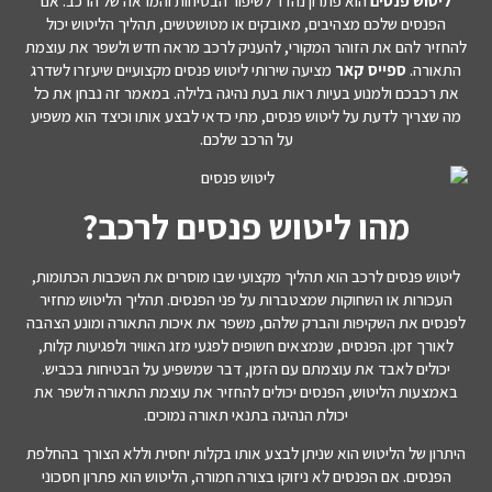
ליטוש פנסים
הוא פתרון נהדר לשיפור הבטיחות והמראה של הרכב. אם
הפנסים שלכם מצהיבים, מאובקים או מטושטשים, תהליך הליטוש יכול
להחזיר להם את הזוהר המקורי, להעניק לרכב מראה חדש ולשפר את עוצמת
התאורה.
ספייס קאר
מציעה שירותי ליטוש פנסים מקצועיים שיעזרו לשדרג
את רכבכם ולמנוע בעיות ראות בעת נהיגה בלילה. במאמר זה נבחן את כל
מה שצריך לדעת על ליטוש פנסים, מתי כדאי לבצע אותו וכיצד הוא משפיע
על הרכב שלכם.
מהו ליטוש פנסים לרכב?
ליטוש פנסים לרכב הוא תהליך מקצועי שבו מוסרים את השכבות הכתומות,
העכורות או השחוקות שמצטברות על פני הפנסים. תהליך הליטוש מחזיר
לפנסים את השקיפות והברק שלהם, משפר את איכות התאורה ומונע הצהבה
לאורך זמן. הפנסים, שנמצאים חשופים לפגעי מזג האוויר ולפגיעות קלות,
יכולים לאבד את עוצמתם עם הזמן, דבר שמשפיע על הבטיחות בכביש.
באמצעות הליטוש, הפנסים יכולים להחזיר את עוצמת התאורה ולשפר את
יכולת הנהיגה בתנאי תאורה נמוכים.
היתרון של הליטוש הוא שניתן לבצע אותו בקלות יחסית וללא הצורך בהחלפת
הפנסים. אם הפנסים לא ניזוקו בצורה חמורה, הליטוש הוא פתרון חסכוני