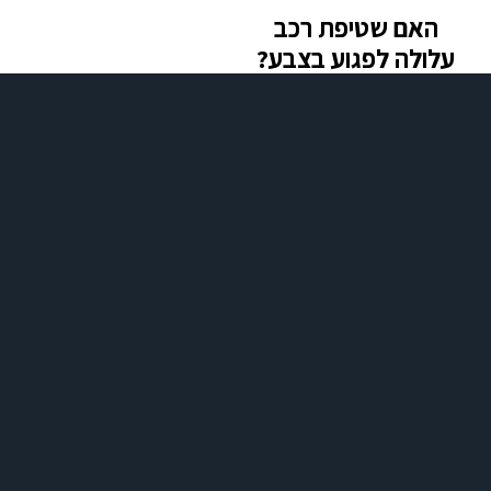
האם שטיפת רכב
עלולה לפגוע בצבע?
כאשר השטיפה מתבצעת בצורה
מקצועית עם חומרים מתאימים,
היא אינה פוגעת בצבע ואף מסייעת
לשמור עליו.
האם ניתן לשלב
שירותים נוספים יחד
עם שטיפת רכבים?
בהחלט. ניתן לשלב שירותים כמו
ניקוי ריפודים, פוליש ווקס וליטוש
פנסים לקבלת תוצאה מלאה
ומרשימה יותר.