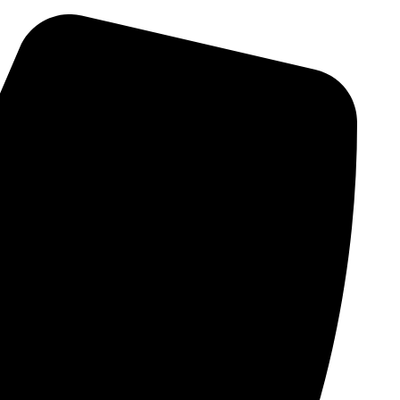
דלג
לתוכן