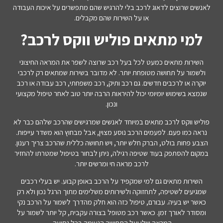
לאנשים שרוצים לדאוג לרכב בלי להרגיש שהם מתפשרים על איכות העבודה
או על השירות שהם מקבלים.
למי מתאים פוליש ווקס לרכב?
השירות מתאים כמעט לכל בעל רכב שרוצה לשפר את המראה החיצוני
ולשמור על תחושה מטופחת יותר. לא מדובר בשירות שמתאים רק לרכבי
יוקרה או לרכבים חדשים. גם רכב ותיק, רכב משפחתי, רכב עבודה או רכב
שנמצא בשימוש יומיומי יכול להיראות הרבה יותר טוב לאחר טיפול מקצועי
ונכון.
פוליש ווקס לרכב מתאים במיוחד לאנשים שמרגישים שהרכב שלהם כבר לא
נראה כמו פעם. לפעמים הרכב נוסע מצוין, אבל מבחוץ הוא משדר עייפות.
הצבע פחות בולט, הברק חלש יותר, ויש תחושה כללית שהרכב צריך רענון.
במקום להסתפק בעוד שטיפה רגילה, ניתן לבחור בטיפול שמטרתו להחזיר
לרכב מראה חי ומרשים יותר.
השירות מתאים גם למי שמקפיד על הרכב באופן קבוע. יש בעלי רכבים
שמגיעים לשטיפה, לתחזוקה ולשירותים משלימים מתוך הרגל נכון ולא רק
כאשר יש בעיה. עבורם, טיפול כזה הוא חלק מהדרך לשמור על הרכב נקי
ומסודר לאורך זמן. כאשר רכב מטופל בצורה עקבית, קל יותר לשמור על
המראה שלו ועל התחושה הנעימה בכל נסיעה.