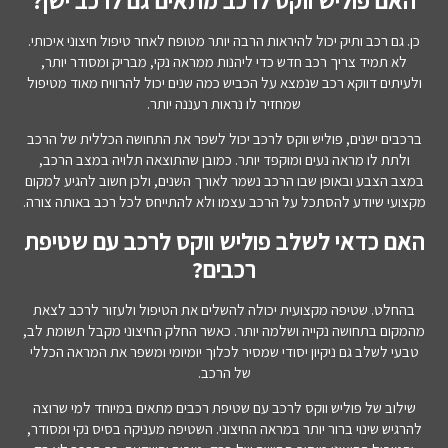
האם פוליש ווקס לרכב מתאים גם לרכב ישן?
כן. גם רכב ותיק יכול להיראות הרבה יותר מטופח לאחר טיפול חיצוני איכותי.
לא תמיד צריך רכב חדש כדי ליהנות ממראה נקי, מבריק ומסודר יותר,
ולעיתים דווקא רכב שנמצא על הכביש כמה שנים יכול להרוויח מאוד מטיפול
שמחזיר לו נראות רעננה יותר.
ברכבים ישנים, פוליש ווקס לרכב יכול לשפר את התחושה הכללית של הרכב
ולתת לו מראה נעים ומוקפד יותר. כמובן שהתוצאה תלויה במצב הרכב,
במצב הצבע ובאופן שבו הרכב נשמר לאורך השנים, ולכן חשוב להגיע למקום
מקצועי שיודע להסתכל על הרכב עצמו ולא להתייחס לכל רכב באותה צורה.
האם כדאי לשלב פוליש ווקס לרכב עם שטיפת
רכבים?
בהחלט. שטיפה מקצועית יכולה להשלים את הטיפול ולעזור לרכב לצאת
מהמקום בתחושה נקייה ושלמה יותר. כאשר החלק החיצוני מקבל תשומת לב,
טבעי לשלב גם ניקיון יסודי שמסיר לכלוך יומיומי ומשפר את המראה הכללי
של הרכב.
שילוב של פוליש ווקס לרכב עם שטיפת רכבים מתאים במיוחד למי שרוצה
להרגיש שינוי ברור יותר במראה החיצוני. השטיפה מעניקה בסיס נקי ומסודר,