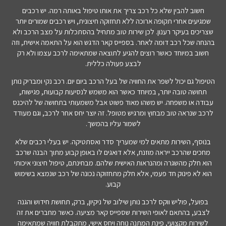
חשוב להבין שלא כל רכב צריך את אותו טיפול באותה רמה. יש רכבים
שמגיעים אחרי תקופה ארוכה ללא תחזוקה חיצונית, ויש רכבים שמורים יותר
שצריכים בעיקר רענון. לכן שירות טוב מתחיל בהסתכלות על מצב הרכב ולא
בהנחה שכל רכב דומה לאחר. בספייס קאר הדגש הוא על התאמה אישית, וזה
חשוב במיוחד כאשר רוצים להגיע לתוצאה שמתאימה לרכב עצמו ולא רק
לבצע פעולה כללית.
הטיפול גם יכול לשפר את החוויה של בעל הרכב ביום יום. רכב נקי ומבריק נותן
תחושה טובה יותר, במיוחד כאשר הוא משמש לנסיעות קבועות, פגישות,
עבודה או משפחה. יש משהו מאוד פשוט אבל משמעותי בתחושה של להיכנס
לרכב שנראה טוב מבחוץ ומרגיש מטופל. זה יוצר יחס אחר לרכב, וגם מעודד
לשמור עליו בהמשך.
בנוסף, השירות מתאים למי שמעריך סדר ואסתטיקה. יש בעלי רכבים שלא
מחכים שהרכב ייראה מוזנח, אלא דואגים לו באופן קבוע מתוך הבנה שרכב
הוא חלק מהשגרה ומהנראות האישית שלהם. מבחינתם, טיפול חיצוני איכותי
הוא לא פינוק חד פעמי, אלא חלק מתחזוקה נכונה של רכב שנמצא בשימוש
קבוע.
בפועל, פוליש ווקס לרכב נותן שילוב של ניקיון, ברק, תחושת חידוש והגנה
לצבע, בהתאם לאופי השירות שספייס קאר מציעה. כאשר מחברים את זה
לשירות מקצועי, פינת המתנה נוחה ויחס אישי, מתקבלת חוויה שמתאימה