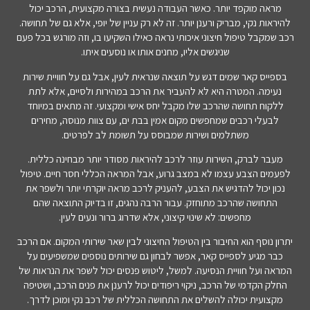
מראה מוקפד יותר. כאשר העבודה נעשית בצורה מקצועית, הרכב יכול
להיראות נקי, מבריק ורענן יותר. זה לא רק עניין של יופי, אלא גם של תחושה.
רכב שמקבל טיפול חיצוני איכותי נראה כאילו השקיעו בו, וזה מורגש בכל פעם
שניגשים אליו, מחנים אותו או נוסעים איתו.
בספייס קאר שמים דגש על תוצאה שנראית לעין, אבל גם על חוויית שירות
נעימה. המטרה היא לא להעביר את הרכב במהירות ולסיים, אלא לתת
ללקוח תחושה שהרכב שלו מקבל יחס אישי ומקצועי. זה מתאים במיוחד
לבעלי רכבים שמחפשים מקום אמין בבת ים, עם צוות מנוסה, מחירים
משתלמים ושירות שמבוסס על תשומת לב לפרטים.
מעבר לברק, השירות עוזר לרכב להיראות מסודר יותר מבחינה כללית.
לפעמים הצבע עצמו לא במצב גרוע, אבל המראה הכללי חסר חיים. טיפול
נכון יכול להדגיש את הצבע, להעניק לרכב מראה יוקרתי יותר ולשפר את
התחושה שהרכב מתוחזק. עבור הרבה נהגים, זו בדיוק התוצאה שהם
מחפשים: לא שינוי קיצוני, אלא שדרוג ברור ונעים לעין.
יתרון נוסף הוא החיבור בין הטיפול החיצוני לבין שאר שירותי המקום. אם הרכב
כבר מגיע לספייס קאר, אפשר לבחון גם שירותים נוספים שמשפיעים על
המראה ועל חוויית הנסיעה. למשל, ליטוש פנסים יכול לשפר את הנראות של
החלק הקדמי של הרכב, ניקוי ריפודים יכול לרענן את פנים הרכב, ושטיפה
מקצועית יכולה להשלים את התחושה הכללית של רכב נקי ומוכן לדרך.