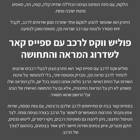
הלקוח, עם פינת המתנה נעימה הכוללת שתייה קלה, קפה, תה, מאפים
ופינות ישיבה נוחות.
היתרון הוא שאפשר להגיע למקום אחד שמרכז מגוון שירותים לרכב, לקבל
יחס מסודר ולצאת עם רכב שנראה נקי, מטופח ומוכן לנסיעה.
פוליש ווקס לרכב עם ספייס קאר
לשדרוג המראה והתחושה
פוליש ווקס לרכב עם ספייס קאר הוא פתרון מצוין לבעלי רכבים שרוצים
להחזיר לרכב מראה נקי, מבריק ומטופח יותר, בלי להתפשר על איכות
השירות ועל היחס האישי. הרכב מלווה אותנו כמעט בכל יום, ולכן המראה שלו
משפיע לא רק על הנראות החיצונית, אלא גם על התחושה האישית של הנהג
ועל הרושם שהוא משאיר.
בספייס קאר בבת ים מתייחסים לרכב שלכם ברצינות, עם צוות מנוסה, שירות
אמין ומבחר פתרונות המאפשרים לשמור על הרכב בצורה נעימה ונוחה. לצד
הטיפול החיצוני, ניתן ליהנות גם משטיפת רכבים, ניקוי ריפודים, ליטוש פנסים,
תיקון פנצרים, איזון צמיגים ושירות חיישני לחץ אוויר בצמיגים, בהתאם לצורך
של הרכב.