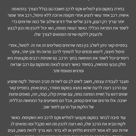
בחירה במקום נכון לפוליש ווקס לרכב חשובה גם בגלל הצורך בהתאמה
אישית. רכב אחד עשוי להגיע אחרי תקופה ארוכה ללא טיפול, רכב אחר שמור
יותר וצריך רק רענון, ורכב שלישי אולי דורש שילוב של כמה שירותים כדי
לשפר את המראה הכללי. כאשר הצוות מנוסה, הוא יכול להבין מה נכון לבצע
ולהעניק ללקוח שירות המתאים לצורך שלו.
בספייס קאר ניתן לשלב בין כמה שירותים משלימים זה את זה. למשל, אחרי
טיפול חיצוני, ליטוש פנסים יכול להוסיף לרכב מראה חד ונקי יותר, וניקוי
ריפודים יכול לשפר את התחושה בתוך הרכב. גם שטיפת רכבים מקצועית היא
חלק טבעי מהחוויה, במיוחד כאשר רוצים לצאת מהמקום עם רכב שנראה
ומרגיש מטופח יותר.
מעבר לעבודה עצמה, חשוב לשים לב גם לשירות סביב הטיפול. לקוח שמגיע
עם הרכב רוצה לדעת שהוא נמצא במקום מסודר, נעים ואמין. בספייס קאר
שמים דגש על חוויית המתנה נוחה, עם שתייה קלה, קפה, תה, מאפים ופינות
ישיבה. אלו פרטים שנראים קטנים, אבל הם משפיעים על התחושה הכללית
של הלקוח ועל הרצון לחזור שוב.
עוד סיבה לבחור במקום מקצועי לפוליש ווקס לרכב היא השקיפות. כאשר
לקוח מביא את הרכב שלו, הוא רוצה להבין מה הוא מקבל ומה מתאים לו.
שירות טוב לא אמור להרגיש מלחיץ או לא ברור. הוא צריך להיות פשוט, נעים