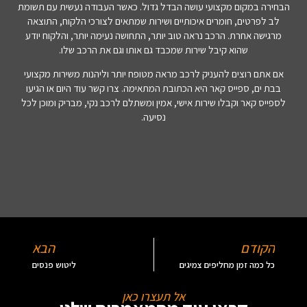
הבחירה במקום מקצועי עושה הבדל גדול. כאשר העבודה נעשית עם תשומת
לב לפרטים, חומרים איכותיים ושירות שמתאים לצורכי הלקוח, התוצאה
מרגישה אחרת. הרכב נראה טוב יותר, התחושה נעימה יותר, והלקוח יודע
שהוא קיבל שירות שמכבד גם אותו וגם את הרכב שלו.
אם אתם רוצים להעניק לרכב מראה מטופח יותר וליהנות משירות מקצועי
בבת ים, ספייס קאר היא הכתובת המתאימה. צרו קשר עוד היום או הגיעו
לספייס קאר וקבלו שירות אישי, אמין ומשתלם לרכב נקי, מבריק ומוכן לכל
נסיעה.
הקודם
הבא
כל כמה זמן מחליפים צמיגים
ליטוש פנסים
אל תעצרו כאן