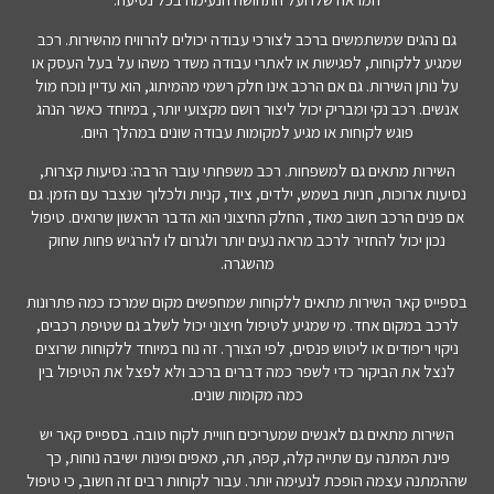
גם נהגים שמשתמשים ברכב לצורכי עבודה יכולים להרוויח מהשירות. רכב
שמגיע ללקוחות, לפגישות או לאתרי עבודה משדר משהו על בעל העסק או
על נותן השירות. גם אם הרכב אינו חלק רשמי מהמיתוג, הוא עדיין נוכח מול
אנשים. רכב נקי ומבריק יכול ליצור רושם מקצועי יותר, במיוחד כאשר הנהג
פוגש לקוחות או מגיע למקומות עבודה שונים במהלך היום.
השירות מתאים גם למשפחות. רכב משפחתי עובר הרבה: נסיעות קצרות,
נסיעות ארוכות, חניות בשמש, ילדים, ציוד, קניות ולכלוך שנצבר עם הזמן. גם
אם פנים הרכב חשוב מאוד, החלק החיצוני הוא הדבר הראשון שרואים. טיפול
נכון יכול להחזיר לרכב מראה נעים יותר ולגרום לו להרגיש פחות שחוק
מהשגרה.
בספייס קאר השירות מתאים ללקוחות שמחפשים מקום שמרכז כמה פתרונות
לרכב במקום אחד. מי שמגיע לטיפול חיצוני יכול לשלב גם שטיפת רכבים,
ניקוי ריפודים או ליטוש פנסים, לפי הצורך. זה נוח במיוחד ללקוחות שרוצים
לנצל את הביקור כדי לשפר כמה דברים ברכב ולא לפצל את הטיפול בין
כמה מקומות שונים.
השירות מתאים גם לאנשים שמעריכים חוויית לקוח טובה. בספייס קאר יש
פינת המתנה עם שתייה קלה, קפה, תה, מאפים ופינות ישיבה נוחות, כך
שההמתנה עצמה הופכת לנעימה יותר. עבור לקוחות רבים זה חשוב, כי טיפול