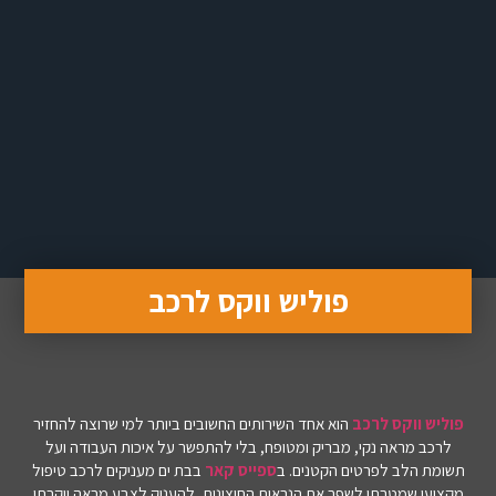
פוליש ווקס לרכב
פוליש ווקס לרכב
הוא אחד השירותים החשובים ביותר למי שרוצה להחזיר
לרכב מראה נקי, מבריק ומטופח, בלי להתפשר על איכות העבודה ועל
תשומת הלב לפרטים הקטנים. ב
ספייס קאר
בבת ים מעניקים לרכב טיפול
מקצועי שמטרתו לשפר את הנראות החיצונית, להעניק לצבע מראה יוקרתי