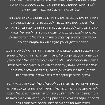
לכלוך יומיומי, סימנים קלים ושימוש שוטף ברכב משפיעים על המראה
החיצוני, גם כאשר הרכב נשמר בצורה טובה יחסית.
השירות מתאים לנהגים שרוצים להחזיר לרכב תחושה נקייה ומרשימה יותר,
בלי להיכנס לטיפול מורכב מדי. לפעמים מדובר ברכב שמשמש את
המשפחה בכל יום, לפעמים ברכב עבודה שפוגש הרבה כבישים, חניות ואזורים
מאובקים, ולפעמים ברכב פרטי שבעליו פשוט רוצה לשמור עליו במראה
מסודר יותר. בספייס קאר בבת ים מתייחסים לטיפול כזה כחלק מחוויית
תחזוקה כוללת, לא רק כפעולה חיצונית שנעשית במהירות.
אחד המצבים הנפוצים שבהם כדאי לחשוב על השירות הוא לפני מכירת רכב.
רכב שנראה נקי, מבריק ומטופל משאיר רושם הרבה יותר טוב על מי שמגיע
לראות אותו. המראה החיצוני לא מחליף את המצב המכני של הרכב, כמובן,
אבל הוא בהחלט משפיע על התחושה הראשונית. כאשר רכב נראה מוזנח
מבחוץ, גם אם הוא במצב טוב, הקונה עלול להרגיש שלא טיפלו בו כמו
שצריך. מראה נקי ומוקפד יכול לשדר שמירה, סדר ואכפתיות.
גם אחרי תקופה ארוכה שבה הרכב לא קיבל טיפול חיצוני יסודי, כדאי להגיע
לשירות מקצועי. שטיפה רגילה יכולה להסיר לכלוך מהיום יום, אבל היא לא
תמיד מספיקה כדי להחזיר לצבע את התחושה המטופחת שלו. פוליש ווקס
לרכב נותן מענה למי שרוצה יותר מניקיון בסיסי, ומחפש תוצאה שמורגשת גם
במבט ראשון וגם בתחושה הכללית שהרכב נראה מטופל יותר.