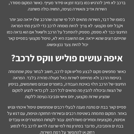
ברכב לא חייב להרגיש כמו בזבוז זמן או סידור מעייף. כאשר המקום מסודר,
השירות אדיב והאווירה נעימה, החוויה כולה משתנה.
בסופו של דבר, השירות מתאים לכל מי שרוצה שהרכב שלו ייראה טוב יותר
ויקבל יחס מקצועי. לא צריך להיות מומחה לרכב כדי להבין מתי המראה
החיצוני כבר לא מספק. מספיק להסתכל על הרכב ולשאול אם הוא נראה כמו
שהייתם רוצים שהוא ייראה. אם התשובה היא לא, טיפול מקצועי בספייס קאר
יכול להיות צעד נכון ופשוט.
איפה עושים פוליש ווקס לרכב?
כאשר מחפשים מקום לבצע פוליש ווקס לרכב, חשוב לבחור עסק שמתמחה
בטיפוח הרכב ולא מתייחס לשירות כאל פעולה מהירה בלבד. המראה
החיצוני של הרכב תלוי באיכות העבודה, בחומרים שבהם משתמשים, בניסיון
של הצוות וביכולת להבין מה מתאים לכל רכב. לכן כדאי להגיע למקום
שמציע שירות מקצועי, יחס אישי וסביבה נעימה ללקוח.
ספייס קאר בבת ים נותנת מענה לבעלי רכבים שמחפשים טיפול איכותי ונגיש
באזור. המקום מתמחה בשטיפת רכבים ובשירותי תחזוקה וטיפוח, עם דגש על
אמינות, מקצועיות ומחירים משתלמים. עבור לקוחות המתגוררים או עובדים
בבת ים והסביבה, מדובר בפתרון נוח למי שרוצה לדאוג לרכב בלי לנסוע
רחוק או להתפשר על רמת השירות.