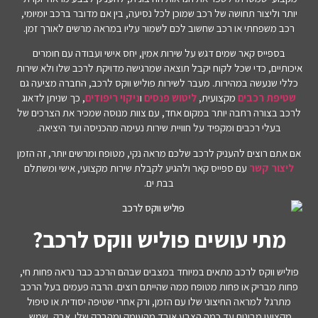
יותר וליצור תחושה של רכב שמוכן לכל נסיעה, בין אם מדובר ברכב יומיומי,
רכב משפחתי או רכב שחשוב לכם לשמור עליו במראה מרשים לאורך זמן.
בספייס קאר שמים דגש על שירות אמין, יחס אישי ועבודה עם חומרים
איכותיים, כדי שכל לקוח יקבל תוצאה שמרגישה מדויקת לרכב שלו ולא שירות
כללי שנעשה במהירות. מעבר לשירות פוליש ווקס לרכב, החברה מציעה גם
שטיפת רכבים
מקצועית,
ליטוש פנסים
ו
ניקוי ריפודים
, כך שניתן לדאוג
לרכב בצורה רחבה יותר במקום אחד, עם צוות מנוסה שמכיר את הצרכים של
בעלי רכבים ומקפיד על חוויית שירות נעימה מהכניסה ועד היציאה.
אם אתם רוצים להעניק לרכב שלכם מראה נקי, מטופח ומרשים יותר, זה הזמן
ליצור קשר
עם ספייס קאר ולהגיע לקבלת שירות מקצועי, אישי ומשתלם
בבת ים.
מתי עושים פוליש ווקס לרכב?
פוליש ווקס לרכב מתאים במיוחד במצבים שבהם הרכב כבר נראה פחות חי,
פחות מבריק או פחות מטופח ממה שהייתם רוצים. הרבה פעמים בעל הרכב
מתרגל למראה החיצוני שלו עם הזמן, ורק אחרי שטיפה יסודית או טיפול
מקצועי מבינים עד כמה הצבע איבד מהעומק ומהברק שלו. אבק, שמש,