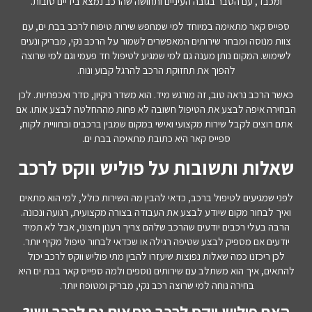
ומכבד, עם הסבר בגובה העיניים ותחושה שהרכב נמצא בידיים טובות.
ספייס קאר מתאימה במיוחד למי שמחפש שירות טיפוח לרכב בבת ים, עם
צוות מנוסה ומבחר שירותים המאפשרים לשמור על הרכב נקי, מבריק ונעים
לשימוש. המקום נותן מענה גם למי שמגיע לטיפול חד פעמי וגם למי שרוצה
להפוך את תחזוקת הרכב להרגל קבוע ונוח.
כאשר הרכב נראה טוב, זה מורגש מיד. הוא משדר ניקיון, סדר ואכפתיות. לכן
הבחירה איפה לבצע את הטיפול חשובה לא פחות מההחלטה לבצע אותו. אם
אתם רוצים לקבל שירות מקצועי ואישי במקום שמבין ברכבים ובחוויית לקוח,
ספייס קאר היא כתובת מתאימה בבת ים.
שאלות ותשובות על פוליש ווקס לרכב
לפני שמגיעים לטיפול ברכב, כדאי להבין מה השירות כולל, למי הוא מתאים
ואיך לבחור מקום שיודע לבצע את העבודה בצורה מקצועית, רגועה ונכונה.
הרבה בעלי רכבים יודעים שהרכב שלהם צריך רענון חיצוני, אבל לא תמיד
יודעים אם מספיק לבצע שטיפה רגילה או שכדאי לבחור טיפול מקיף יותר.
לכן ריכזנו כמה שאלות נפוצות שיעזרו להבין מתי פוליש ווקס לרכב יכול
להתאים, איך הוא משתלב עם שירותים נוספים ולמה ספייס קאר בבת ים היא
בחירה נוחה למי שרוצה רכב נקי, מבריק ומטופח יותר.