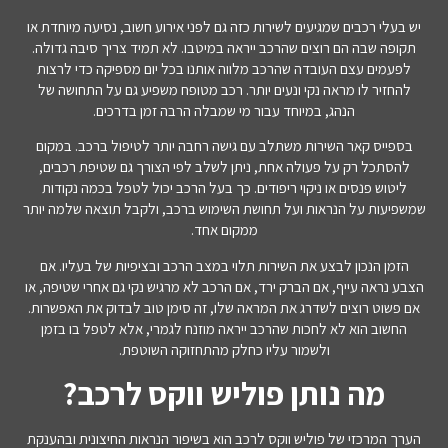
יש בעלי רכבים שמגיעים לשירות כזה גם לפני אירוע חשוב, נסיעה מיוחדת או
תקופה שבה הם רוצים שהרכב ייראה במיטבו. לא תמיד צריך סיבה גדולה.
לפעמים עצם העובדה שהרכב מלווה אותנו בכל יום מספיקה כדי לרצות
להחזיר לו מראה נקי ונעים יותר. רכב מטופח משפיע גם על התחושה של
הנהג, במיוחד עבור מי שמבלה הרבה זמן בדרכים.
בספייס קאר השירות משתלב עם גישה רחבה יותר לטיפול ברכב. במקום
להסתכל רק על פעולה אחת, ניתן לשלב לפי הצורך גם שטיפת רכבים,
ליטוש פנסים או ניקוי ריפודים. כך בעל הרכב יכול לטפל בכמה נקודות
שמשפיעות על הנראות ועל תחושת השימוש ברכב, ולקבל תוצאה שלמה יותר
ממקום אחד.
הזמן הנכון לבצע את השירות תלוי במצב הרכב ובציפיות של בעליו. אם
הצבע נראה עייף, אם הברק ירד, אם הרכב לא מרגיש נקי גם אחרי שטיפה, או
אם פשוט רוצים לשדרג את המראה שלו, זה סימן טוב לבדוק את האפשרות.
החשוב הוא לא לחכות שהרכב ייראה מוזנח לגמרי, אלא לטפל בו בזמן
ולשמור עליו כחלק מהתחזוקה השוטפת.
מה נותן פוליש ווקס לרכב?
הערך המרכזי של פוליש ווקס לרכב הוא בשיפור הנראות החיצונית ובהענקת