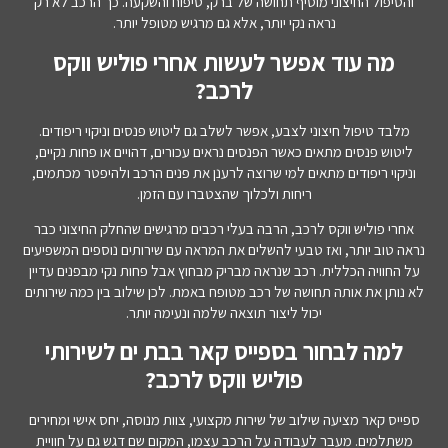
והטיפול החיצוני מוסיף תחושה של ברק, טיפוח והשקעה. כך הרכב לא רק
נראה נקי יותר, אלא גם מרגיש מטופל יותר.
מה עוד אפשר לעשות אחרי פוליש ווקס
לרכב?
מלבד טיפול חיצוני לצבע, אפשר לשלב גם ליטוש פנסים וניקוי ריפודים.
ליטוש פנסים מתאים כאשר הפנסים נראים עכורים, דהויים או פחות נקיים,
וניקוי ריפודים מתאים למי שרוצה לרענן את פנים הרכב ולהיפטר מכתמים,
ריחות ולכלוך שהצטברו עם הזמן.
אחרי פוליש ווקס לרכב, הרבה בעלי רכבים מרגישים שהחלק החיצוני כבר
נראה טוב יותר, ואז טבעי להשלים את המראה עם שירותים נוספים המשפיעים
על החוויה הכללית. רכב שנראה מבריק מבחוץ אבל פחות נקי מבפנים עדיין
לא נותן את אותה תחושה של רכב מטופח באמת. לכן שילוב בין כמה שירותים
יכול ליצור תוצאה שלמה ונעימה יותר.
למה לבחור בספייס קאר בבת ים לשירותי
פוליש ווקס לרכב?
ספייס קאר מציעה שילוב של שירות מקצועי, צוות מנוסה, יחס אישי ומחירים
משתלמים. מעבר לעבודה על הרכב עצמו, המקום שם דגש גם על חוויית